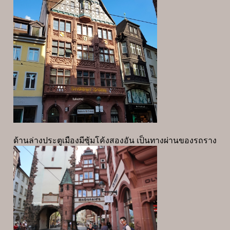
ด้านล่างประตูเมืองมีซุ้มโค้งสองอัน เป็นทางผ่านของรถราง