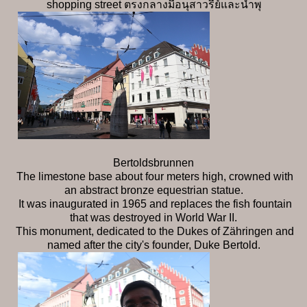
shopping street ตรงกลางมีอนุสาวรีย์และน้ำพุ
Bertoldsbrunnen
The limestone base about four meters high, crowned with
an abstract bronze equestrian statue.
It was inaugurated in 1965 and replaces the fish fountain
that was destroyed in World War II.
This monument, dedicated to the Dukes of Zähringen and
named after the city's founder, Duke Bertold.