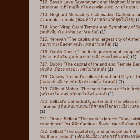
712. Sevan Lake Sevanavank and Haghpat Monas
(ชมทะเลสาบที่ใหญ่ที่สุดในคอเคซัสและอารามในหุบเข
713. Geghard Monastery Etchmiadzin Cathedral a
Zvartnots Temple (ชมมหาวิหารเก่าแก่ที่สุดในโลก)
(1
714. Khor Virap Garni Temple and Symphony of S
(ชมที่เที่ยวไฮไลท์ของอาร์เมเนีย)
(1)
715. Yerevan "The capital and largest city of Arme
(เยเรวาน เมืองหลวงประเทศอาร์เมเนีย)
(1)
716. Dublin Castle "The Irish government complex
(ปราสาทดับลิน ศูนย์กลางการเมืองของไอร์แลนด์)
(1)
717. Dublin "The capital of Ireland and Temple Bar
(ดับลิน เมืองหลวงประเทศไอร์แลนด์)
(1)
718. Galway "Ireland’s cultural heart and City of Tr
(กอลเวย์ เมืองท่าชายฝั่งประเทศไอร์แลนด์)
(1)
719. Cliffs of Moher "The most famous cliffs in Irel
(หน้าผาโมเฮอร์ หน้าผาในไอร์แลนด์)
(1)
720. Belfast's Cathedral Quarter and The Glass of
Thrones (เดินเล่นย่านประวัติศาสตร์ใจกลางเมืองเบลฟ
(1)
721. Titanic Belfast "The world's largest Titanic visi
experience" (ชมพิพิธภัณฑ์และเรื่องราวของเรือไททาน
722. Belfast "The capital city and principal port of
Northern Ireland" (เดินเล่นเมืองเบลฟาสต์ชมพระอาทิ