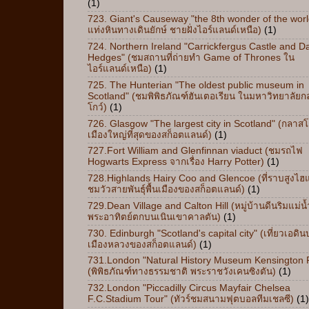
(1)
723. Giant's Causeway "the 8th wonder of the worl
แท่งหินทางเดินยักษ์ ชายฝั่งไอร์แลนด์เหนือ)
(1)
724. Northern Ireland "Carrickfergus Castle and D
Hedges" (ชมสถานที่ถ่ายทำ Game of Thrones ใน
ไอร์แลนด์เหนือ)
(1)
725. The Hunterian "The oldest public museum in
Scotland" (ชมพิพิธภัณฑ์ฮันเตอเรียน ในมหาวิทยาลัย
โกว์)
(1)
726. Glasgow "The largest city in Scotland" (กลาสโ
เมืองใหญ่ที่สุดของสก็อตแลนด์)
(1)
727.Fort William and Glenfinnan viaduct (ชมรถไฟ
Hogwarts Express จากเรื่อง Harry Potter)
(1)
728.Highlands Hairy Coo and Glencoe (ที่ราบสูงไฮ
ชมวัวสายพันธุ์พื้นเมืองของสก็อตแลนด์)
(1)
729.Dean Village and Calton Hill (หมู่บ้านดีนริมแม่น
พระอาทิตย์ตกบนเนินเขาคาลตัน)
(1)
730. Edinburgh "Scotland's capital city" (เที่ยวเอดิ
เมืองหลวงของสก็อตแลนด์)
(1)
731.London "Natural History Museum Kensington 
(พิพิธภัณฑ์ทางธรรมชาติ พระราชวังเคนซิงตัน)
(1)
732.London "Piccadilly Circus Mayfair Chelsea
F.C.Stadium Tour" (ทัวร์ชมสนามฟุตบอลทีมเชลซี)
(1)