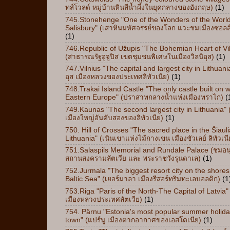
ทส์โวลด์ หมู่บ้านหินสีน้ำผึ้งในยุคกลางของอังกฤษ)
(1)
745.Stonehenge "One of the Wonders of the Worl
Salisbury" (เสาหินมหัศจรรย์ของโลก แวะชมเมืองซอลส์
(1)
746.Republic of Užupis "The Bohemian Heart of Vil
(สาธารณรัฐอูจูปิส เขตชุมชนพิเศษในเมืองวิลนิอุส)
(1)
747.Vilnius "The capital and largest city in Lithuania
อุส เมืองหลวงของประเทศลิทัวเนีย)
(1)
748.Trakai Island Castle "The only castle built on w
Eastern Europe" (ปราสาทกลางน้ำแห่งเมืองทราไก)
(
749.Kaunas "The second largest city in Lithuania" 
เมืองใหญ่อันดับสองของลิทัวเนีย)
(1)
750. Hill of Crosses "The sacred place in the Šiauli
Lithuania" (เนินเขาแห่งไม้กางเขน เมืองชัวเลย์ ลิทัวเนี
751.Salaspils Memorial and Rundāle Palace (ชมอน
สถานสงครามลัตเวีย และ พระราชวังรุนดาเล)
(1)
752.Jurmala "The biggest resort city on the shores
Baltic Sea" (เยอร์มาลา เมืองรีสอร์ทริมทะเลบอลติก)
(1
753.Riga "Paris of the North-The Capital of Latvia" (
เมืองหลวงประเทศลัตเวีย)
(1)
754. Pärnu "Estonia's most popular summer holid
town" (แปร์นู เมืองตากอากาศของเอสโตเนีย)
(1)