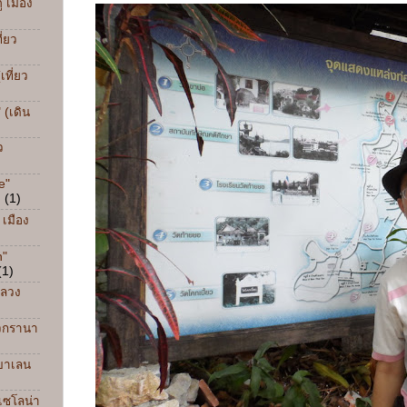
ู เมือง
ี่ยว
เที่ยว
 (เดิน
ว
e"
)
(1)
 เมือง
n"
(1)
หลวง
ยวกรานา
วบาเลน
์เซโลน่า