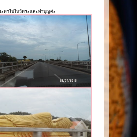
าจะพาไปไหว้พระและทำบุญค่ะ