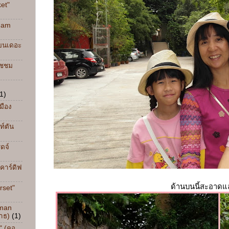
et"
ham
วบนเดอะ
ิชชม
1)
มือง
ท์ตัน
ดจ์
(คาร์ดิฟ
ด้านบนนี้สะอาดแล
rset"
oman
าธ)
(1)
" (คอ