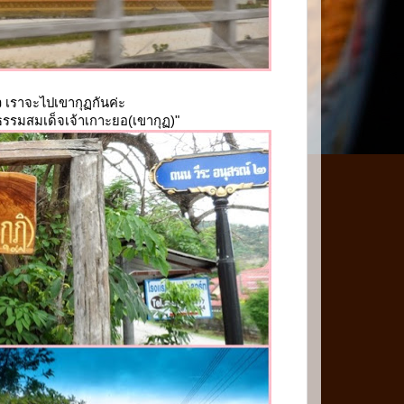
 เราจะไปเขากุฏกันค่ะ
ิธรรมสมเด็จเจ้าเกาะยอ(เขากุฏ)"