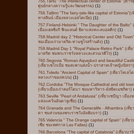
755.Tartu "The intellectual center of Estonia" (ตาร์ต
ศูนย์กลางความรู้และวัฒนธรรม)
(1)
756.Tallinn "The fairy-tale-like capital of Estonia"(เท
ทาลลินน์ เมืองหลวงเอสโตเนีย)
(1)
757.Finland-Helsinki " The Daughter of the Baltic" (
เมืองเฮลซิงกิ ฟินแลนด์ ธิดาแห่งทะเลบอลติก)
(1)
758.Madrid day 2 "Historical Center and Old Town"
ชมเมืองเก่ามาดริด-ทานชูโรสร้านดัง)
(1)
759.Madrid Day 1 "Royal Palace-Retiro Park" (เที่ย
มาดริด ชมพระราชวังหลวงและสวนเรติโร)
(1)
760.Segovia "Roman Aqueduct and beautiful Castl
(เที่ยวเซโกเบีย ชมสะพานส่งน้ำ-ปราสาทเจ้าหญิงนิทรา
761.Toledo "Ancient Capital of Spain" (เที่ยวโทเลโด
หลวงเก่าของสเปน)
(1)
762.Cordoba "The Mosque-Cathedral and old tow
(เที่ยวเมืองเก่าคอร์โดบา ชมมหาวิหาร-มัสยิดเมซกิตา)
763.Seville "Pearl of Andalusia" (เที่ยวเซบีญา เมือง
แห่งแคว้นอันดาลูเซีย)
(1)
764.Granada and The Generalife - Alhambra (เที่
ดา ชมสวนของพระราชวังอัลฮัมบรา)
(1)
765.Valencia " The Orange capital of Spain" (เที่ย
เซีย ชมเทศกาล Las Fallas)
(1)
766.Barcelona "The capital of Catalonia" (เที่ยวบาร