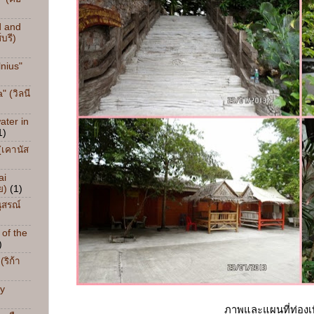
d and
บรี)
nius"
" (วิลนี
ater in
1)
(เคานัส
ai
ย)
(1)
ุสรณ์
 of the
)
ริก้า
ay
ภาพและแผนที่ท่องเ