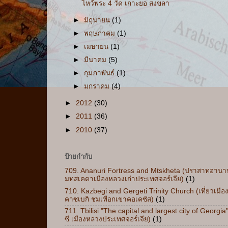
ไหว้พระ 4 วัด เกาะยอ สงขลา
►
มิถุนายน
(1)
►
พฤษภาคม
(1)
►
เมษายน
(1)
►
มีนาคม
(5)
►
กุมภาพันธ์
(1)
►
มกราคม
(4)
►
2012
(30)
►
2011
(36)
►
2010
(37)
ป้ายกำกับ
709. Ananuri Fortress and Mtskheta (ปราสาทอานาน
มทสเคตาเมืองหลวงเก่าประเทศจอร์เจีย)
(1)
710. Kazbegi and Gergeti Trinity Church (เที่ยวเมือ
คาซเบกิ ชมเทือกเขาคอเคซัส)
(1)
711. Tbilisi "The capital and largest city of Georgia"
ซี เมืองหลวงประเทศจอร์เจีย)
(1)