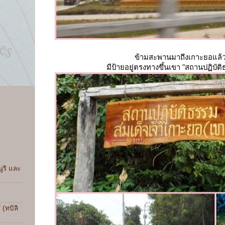
ข้ามสะพานมาถึงเกาะยอแล้ว
มีป้ายอยู่ตรงทางขึ้นเขา "สถานปฏิบัต
ูริ และ
ง
 (ทบิลิ