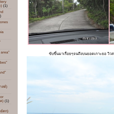
tery
า)
(1)
nd
)
tones
nia
"
 area"
ขับขึ้นมาเรื่อยๆจนถึงบนยอดเกาะยอ วิว
ibes"
and"
าสต์)
tor
ิค)
(1)
ตย์ตก)