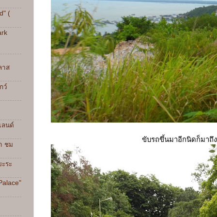
d" (
ark
กลาส
กว์
แลนด์
ขับรถขึ้นมาอีกนิดก็มาถ
้ำ ชม
นบะระ
Palace"