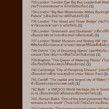
733.London "London Eye Big Bus Leadenhall Mark
(ชมวิวบนลอนดอนอาย นั่งรถบัสชมเมือง)
(1)
734.London "Big Ben Westminster Abbey Bucking
Palace" (เดินเล่นย่านเวสต์มินสเตอร์)
(1)
735.London "The Shard and Tower Bridge" (ชมวิ
ชาร์ดและสะพานทาวเวอร์บริดจ์)
(1)
736.London "Greenwich and Docklands" (เที่ยวกรีน
เส้นแบ่งเขตเวลาและเดินเล่นย่านด็อกแลนด์)
(1)
737.London "British Museum and Notting Hill" (ชม
พิพิธภัณฑ์อังกฤษและตามรอยภาพยนตร์ที่น็อตติ้งฮิลล์)
(
738.Oxford "City of Dreaming Spires" (ออกซ์ฟอร์ด เ
แห่งมหาวิทยาลัยเก่าแก่ที่สุดในโลกในอังกฤษ)
(1)
739.Brighton "The Queen of Watering Places" (ไบร
เมืองรีสอร์ทริมทะเลตอนใต้ของอังกฤษ)
(1)
740.Cambridge "City of Perspiring Dreams" (เคมบริ
เมืองแห่งการศึกษาและศูนย์กลางของ Silicon Fen)
(1)
741.Cardiff "The capital and largest city of Wales" 
ฟ์ เมืองหลวงของประเทศเวลส์)
(1)
742.Bath " a UNESCO World Heritage city in Some
(บาธ เมืองแห่งบ่อน้ำพุร้อนและเมืองมรดกโลก)
(1)
743. Roman Baths "One of the best-preserved R
remains in the world" (โรงอาบน้ำโรมันโบราณเมืองบ
744.Cotswolds "The honey-coloured stone villages