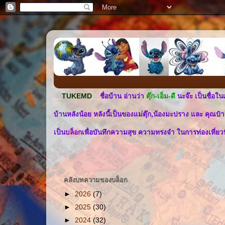
__
TUKEMD
__
ชื่อบ้าน อ่านว่า
ตุ๊ก-เอ็ม-ดี
นะจ๊ะ เป็นชื่อใน
บ้านหลังน้อย หลังนี้เป็นของแม่ตุ๊ก,น้องมะปราง และ คุณป๋า
เป็นบล็อกเพื่อบันทึกความสุข ความทรงจำ ในการท่องเที่ยว
คลังบทความของบล็อก
►
2026
(7)
►
2025
(30)
►
2024
(32)