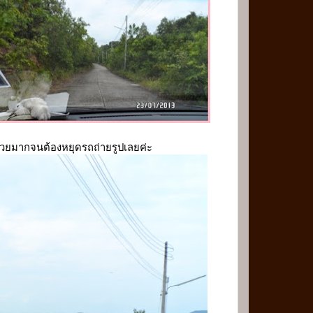
สวยมากจนต้องหยุดรถถ่ายรูปเลยค่ะ