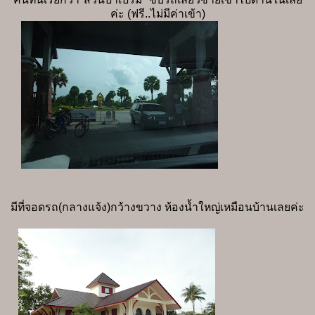
ค่ะ (ฟรี..ไม่มีค่าเข้า)
มีที่จอดรถ(กลางแจ้ง)กว้างขวาง ห้องน้ำใหญ่เหมือนบ้านเลยค่ะ