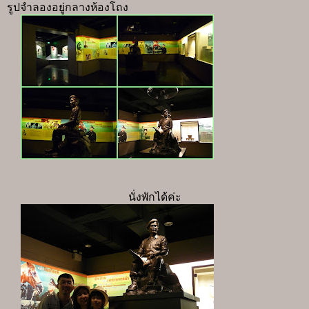
รูปจำลองอยู่กลางห้องโถง
นั่งพักได้ค่ะ