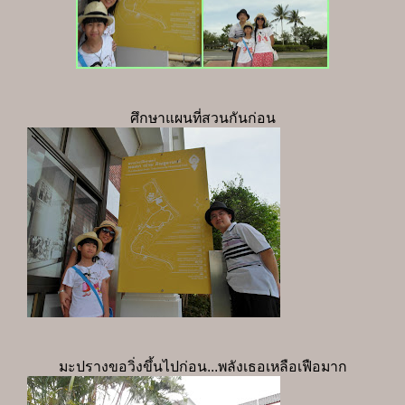
ศึกษาแผนที่สวนกันก่อน
มะปรางขอวิ่งขึ้นไปก่อน...พลังเธอเหลือเฟือมาก