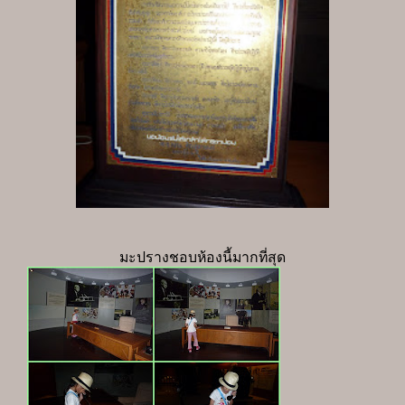
มะปรางชอบห้องนี้มากที่สุด