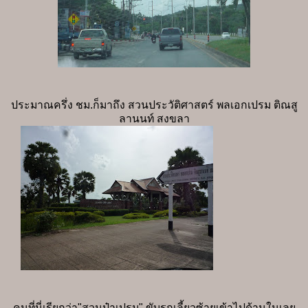
ประมาณครึ่ง ชม.ก็มาถึง สวนประวัติศาสตร์ พลเอกเปรม ติณสู
ลานนท์ สงขลา
คนที่นี่เรียกว่า"สวนป๋าเปรม" ขับรถเลี้ยวซ้ายเข้าไปด้านในเลย