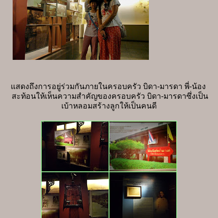
แสดงถึงการอยู่ร่วมกันภายในครอบครัว บิดา-มารดา พี่-น้อง
สะท้อนให้เห็นความสำคัญของครอบครัว บิดา-มารดาซึ่งเป็น
เบ้าหลอมสร้างลูกให้เป็นคนดี