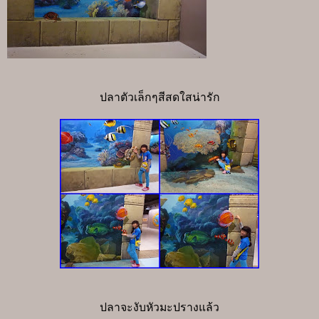
ปลาตัวเล็กๆสีสดใสน่ารัก
ปลาจะงับหัวมะปรางแล้ว