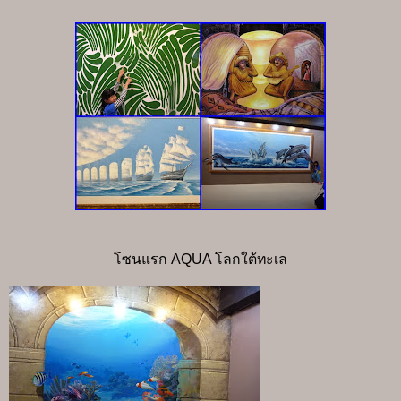
โซนแรก AQUA โลกใต้ทะเล