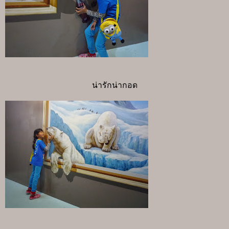
น่ารักน่ากอด