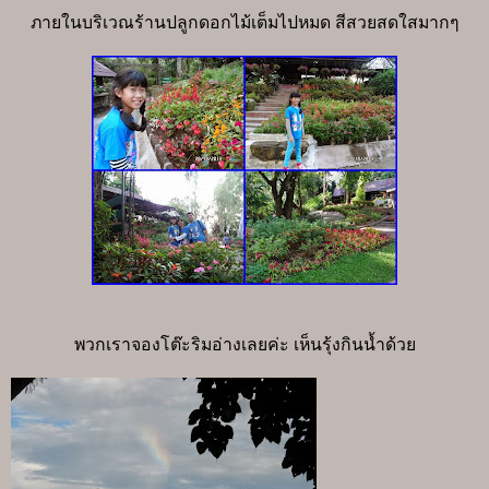
ภายในบริเวณร้านปลูกดอกไม้เต็มไปหมด สีสวยสดใสมากๆ
พวกเราจองโต๊ะริมอ่างเลยค่ะ เห็นรุ้งกินน้ำด้วย