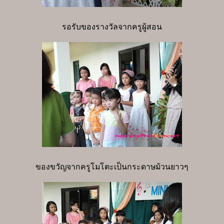
รอรับของรางวัลจากครูผู้สอน
ของขวัญจากครูโมโตะเป็นกระดาษม้วนยาวๆ