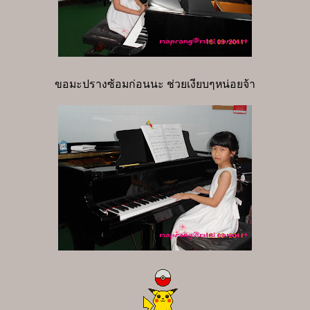
ขอมะปรางซ้อมก่อนนะ ช่วยเงียบๆหน่อยจ้า