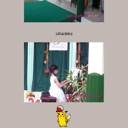
เล่นเพลง