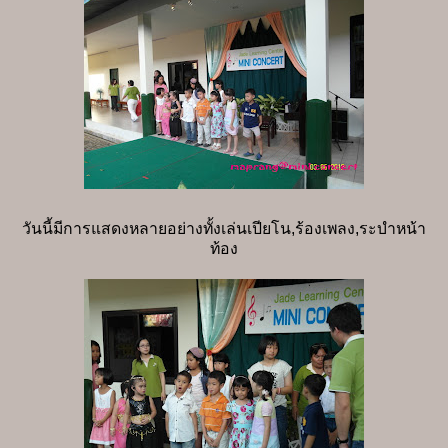
วันนี้มีการแสดงหลายอย่างทั้งเล่นเปียโน,ร้องเพลง,ระบำหน้า
ท้อง