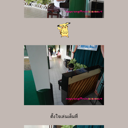
ตั้งใจเล่นเต็มที่