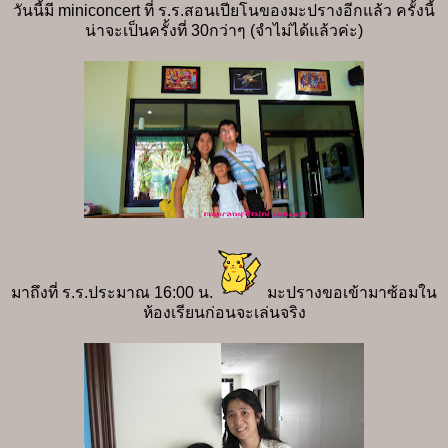
วันนี้มี miniconcert ที่ ร.ร.สอนเปียโนของมะปรางอีกแล้ว ครั้งนี้
น่าจะเป็นครั้งที่ 30กว่าๆ (จำไม่ได้แล้วค่ะ)
มาถึงที่ ร.ร.ประมาณ 16:00 น.
มะปรางขอเข้ามาซ้อมใน
ห้องเรียนก่อนจะเล่นจริง