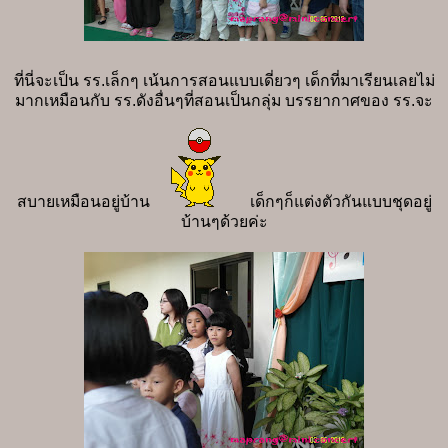
ที่นี่จะเป็น รร.เล็กๆ เน้นการสอนแบบเดี่ยวๆ เด็กที่มาเรียนเลยไม่
มากเหมือนกับ รร.ดังอื่นๆที่สอนเป็นกลุ่ม บรรยากาศของ รร.จะ
สบายเหมือนอยู่บ้าน
เด็กๆก็แต่งตัวกันแบบชุดอยู่
บ้านๆด้วยค่ะ