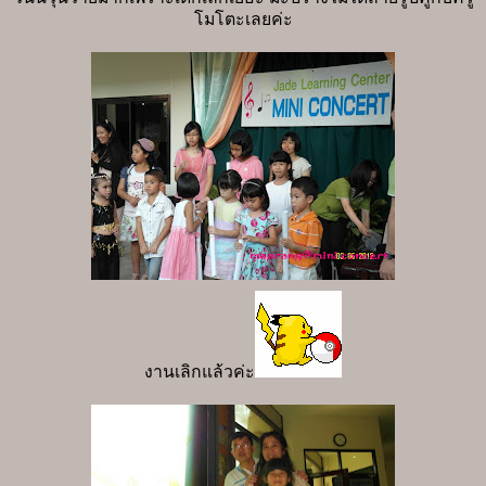
โมโตะเลยค่ะ
งานเลิกแล้วค่ะ