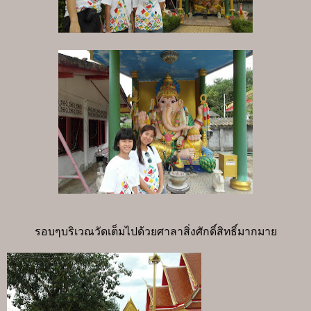
รอบๆบริเวณวัดเต็มไปด้วยศาลาสิ่งศักดิ์สิทธิ์มากมาย