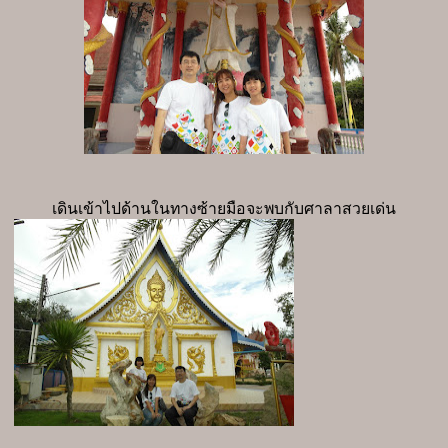
เดินเข้าไปด้านในทางซ้ายมือจะพบกับศาลาสวยเด่น