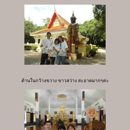
ด้านในกว้างขวาง ขาวสว่าง สะอาดมากๆค่ะ