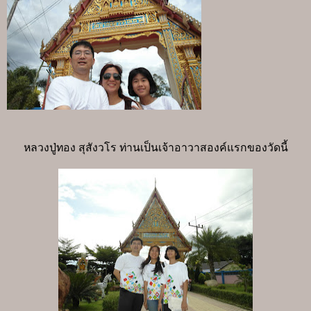
หลวงปู่ทอง สุสังวโร ท่านเป็นเจ้าอาวาสองค์แรกของวัดนี้