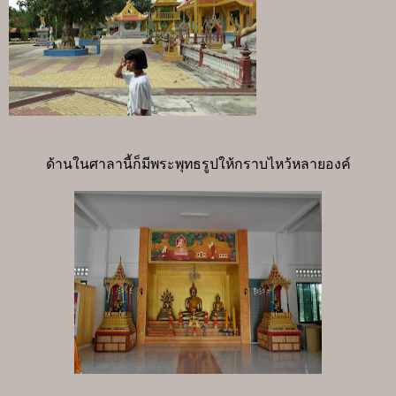
ด้านในศาลานี้ก็มีพระพุทธรูปให้กราบไหว้หลายองค์