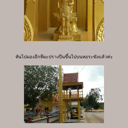
หันไปมองอีกทีมะปรางปีนขึ้นไปบนหอระฆังแล้วค่ะ