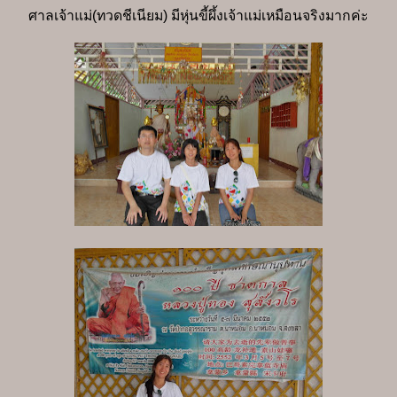
ศาลเจ้าแม่(ทวดชีเนียม) มีหุ่นขี้ผึ้งเจ้าแม่เหมือนจริงมากค่ะ