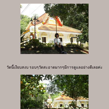
วัดนี้เงียบสงบ รอบๆวัดสะอาดมากๆมีการดูแลอย่างดีเลยค่ะ