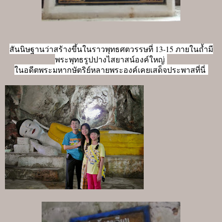
สันนิษฐานว่าสร้างขึ้นในราวพุทธศตวรรษที่ 13-15 ภายในถ้ำมี
พระพุทธรูปปางไสยาสน์องค์ใหญ่
ในอดีตพระมหากษัตริย์หลายพระองค์เคยเสด็จประพาสที่นี่