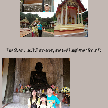
โบสถ์ปิดค่ะ เลยไปไหว้หลวงปู่ทวดองค์ใหญ่ที่ศาลาด้านหลัง