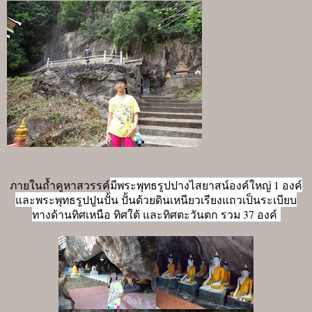
มีพระพุทธรูปปางไสยาสน์องค์ใหญ่ 1 องค์
ภายในถ้ำคูหาสวรรค์
และพระพุทธรูปปูนปั้น ปั้นด้วยดินเหนียวเรียงแถวเป็นระเบียบ
ทางด้านทิศเหนือ ทิศใต้ และทิศตะวันตก รวม 37 องค์