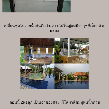
เปลี่ยนชุดไปว่ายน้ำกันดีกว่า. สระไม่ใหญ่แต่มีจากุชชี่เล็กๆด้วย
นะคะ
ตอนนี้ 2พ่อลูก เป็นเจ้าของสระ. มีโลมาสีชมพูพ่นน้ำด้วย