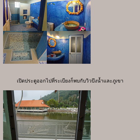
เปิดประตูออกไปที่ระเบียงก็พบกับวิวบึงน้ำและภูเขา