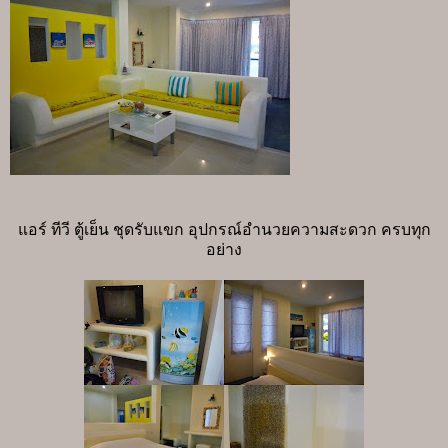
แอร์ ทีวี ตู้เย็น ชุดรับแขก อุปกรณ์อำนวยความสะดวก ครบทุก
อย่าง