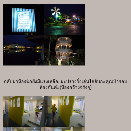
กลับมาห้องพักยังมีแรงเหลือ. มะปรางวิ่งเล่นไล่จับกะคุณป๋ารอบ
ห้องกันค่ะ(ห้องกว้างจริงๆ)