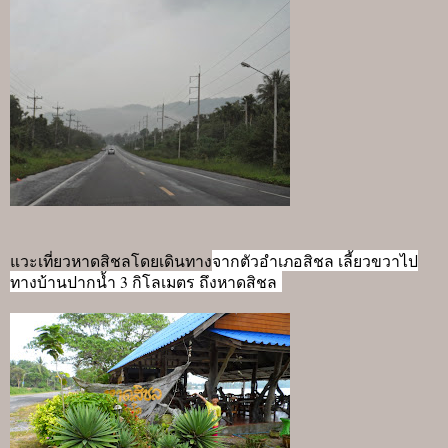
จากตัวอำเภอสิชล เลี้ยวขวาไป
แวะเที่ยวหาดสิชลโดยเดินทาง
ทางบ้านปากน้ำ 3 กิโลเมตร ถึงหาดสิชล