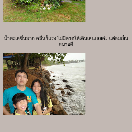
น้ำทะเลขึ้นมาก คลื่นก็แรง ไม่มีหาดให้เดินเล่นเลยค่ะ แต่ลมเย็น
สบายดี