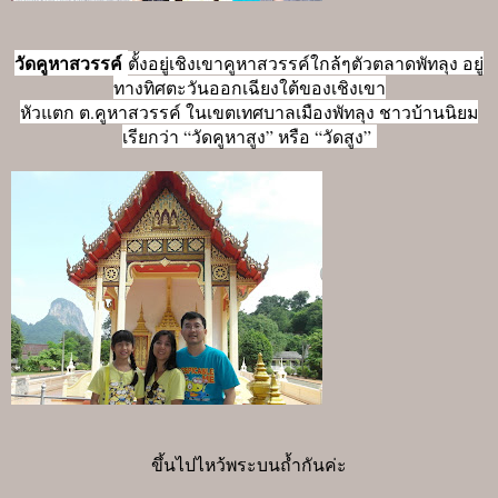
วัดคูหาสวรรค์
ตั้งอยู่เชิงเขาคูหาสวรรค์ใกล้ๆตัวตลาดพัทลุง อยู่
ทางทิศตะวันออกเฉียงใต้ของเชิงเขา
หัวแตก ต.คูหาสวรรค์ ในเขตเทศบาลเมืองพัทลุง ชาวบ้านนิยม
เรียกว่า “วัดคูหาสูง” หรือ “วัดสูง”
ขึ้นไปไหว้พระบนถ้ำกันค่ะ