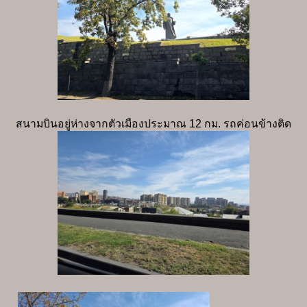
สนามบินอยู่ห่างจากตัวเมืองประมาณ 12 กม. รถค่อนข้างติด