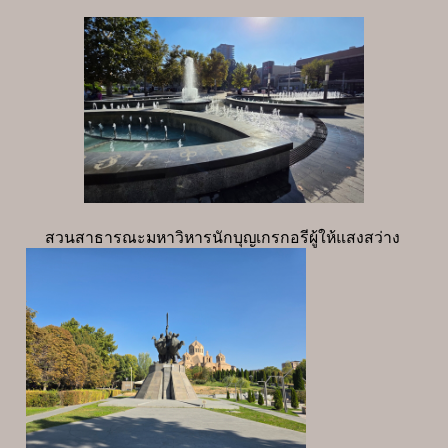
สวนสาธารณะมหาวิหารนักบุญเกรกอรีผู้ให้แสงสว่าง