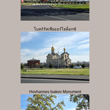
โบสถ์รัสเซียออร์โธด็อกซ์
Hovhannes Isakov Monument