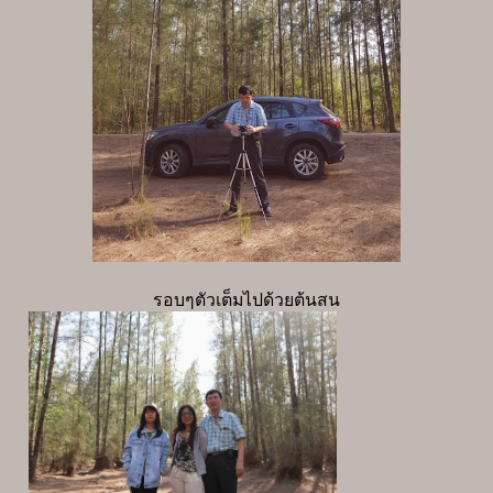
รอบๆตัวเต็มไปด้วยต้นสน