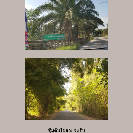
ซุ้มต้นไผ่สวยร่มรื่น