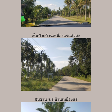
เห็นป้ายบ้านเหมืองแร่แล้วค่ะ
ขับผ่าน ร.ร.บ้านเหมืองแร่