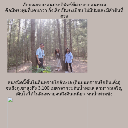
ลักษณะของสนประดิพัทธ์ที่ต่างจากสนทะเล
คือมีทรงพุ่มที่แคบกว่า กิ่งเล็กเป็นระเบียบ ไม่มีปมและมีลำต้นที่
ตรง
สนชนิดนี้ขึ้นในดินทรายใกล้ทะเล (ดินปนทรายหรือดินเค็ม)
จนถึงภูเขาสูงถึง 3,100 เมตรจากระดับน้ำทะเล สามารถเจริญ
เติบโตได้ในดินทรายจนถึงดินเหนียว ทนน้ำท่วมขัง