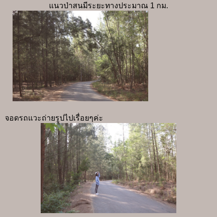
แนวป่าสนมีระยะทางประมาณ 1 กม.
จอดรถแวะถ่ายรูปไปเรื่อยๆค่ะ