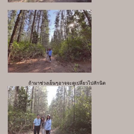
ถ้ามาช่วงเย็นๆอาจจะดูเปลี่ยวไปสักนิด