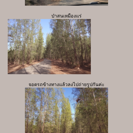
ป่าสนเหมืองแร่
จอดรถข้างทางแล้วลงไปถ่ายรูปกันค่ะ