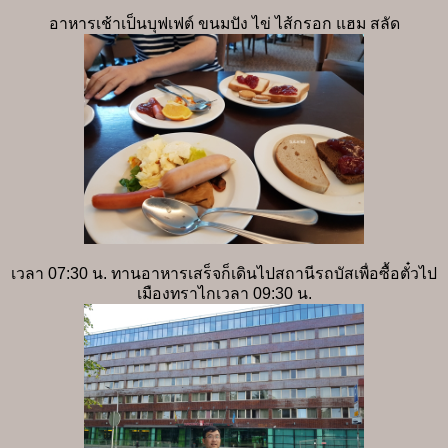
อาหารเช้าเป็นบุฟเฟต์ ขนมปัง ไข่ ไส้กรอก แฮม สลัด
เวลา 07:30 น. ทานอาหารเสร็จก็เดินไปสถานีรถบัสเพื่อซื้อตั๋วไป
เมืองทราไกเวลา 09:30 น.