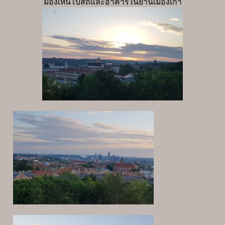
มองเห็นโบสถ์และอาคารในย่านเมืองเก่า