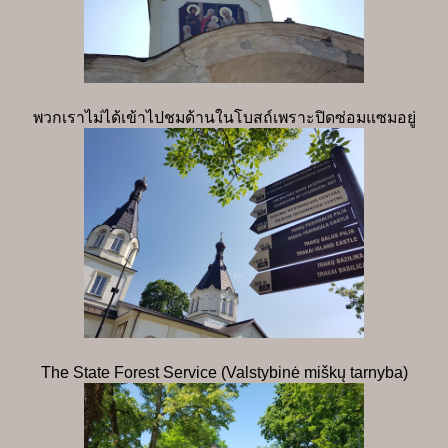
พวกเราไม่ได้เข้าไปชมด้านในโบสถ์เพราะปิดซ่อมแซมอยู่
The State Forest Service (Valstybinė miškų tarnyba)