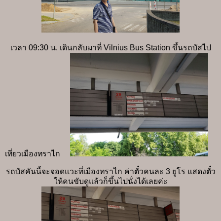
เวลา 09:30 น. เดินกลับมาที่ Vilnius Bus Station ขึ้นรถบัสไป
เที่ยวเมืองทราไก
รถบัสคันนี้จะจอดแวะที่เมืองทราไก ค่าตั๋วคนละ 3 ยูโร แสดงตั๋ว
ให้คนขับดูแล้วก็ขึ้นไปนั่งได้เลยค่ะ