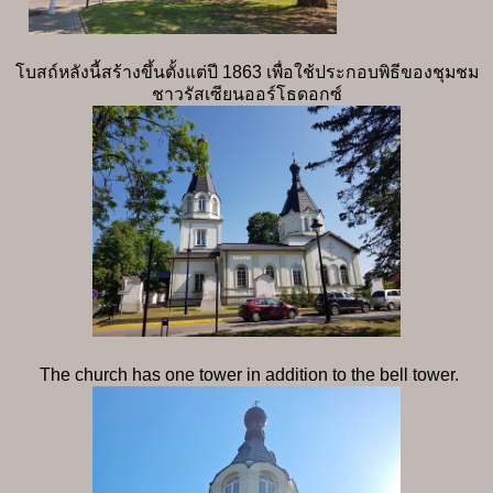
โบสถ์หลังนี้สร้างขึ้นตั้งแต่ปี 1863 เพื่อใช้ประกอบพิธีของชุมชม
ชาวรัสเซียนออร์โธดอกซ์
The church has one tower in addition to the bell tower.