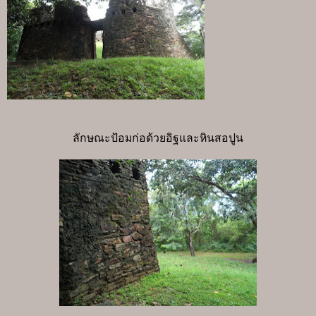
ลักษณะป้อมก่อด้วยอิฐและหินสอปูน