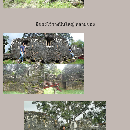
มีช่องไว้วางปืนใหญ่ หลายช่อง