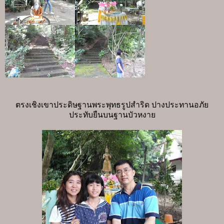
ตรงเชิงเขาประดิษฐานพระพุทธรูปสำริด ปางประทานอภัย
ประทับยืนบนฐานบัวหงาย