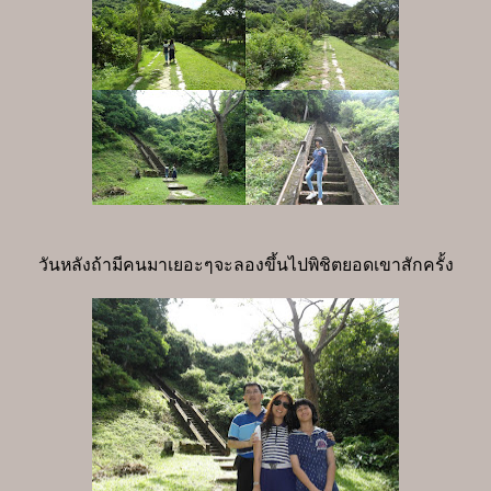
วันหลังถ้ามีคนมาเยอะๆจะลองขึ้นไปพิชิตยอดเขาสักครั้ง