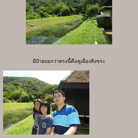
มีป้ายบอกว่าตรงนี้คือคูเมืองสิงขระ