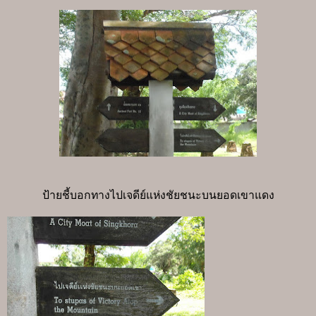
ป้ายชี้บอกทางไปเจดีย์แห่งชัยชนะบนยอดเขาแดง