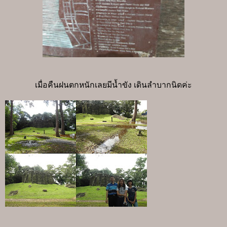
เมื่อคืนฝนตกหนักเลยมีน้ำขัง เดินลำบากนิดค่ะ