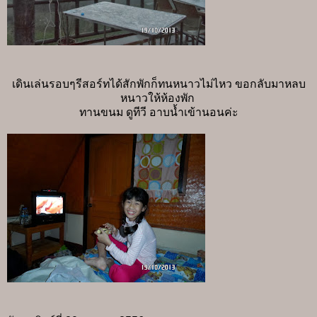
เดินเล่นรอบๆรีสอร์ทได้สักพักก็ทนหนาวไม่ไหว ขอกลับมาหลบ
หนาวให้ห้องพัก
ทานขนม ดูทีวี อาบน้ำเข้านอนค่ะ