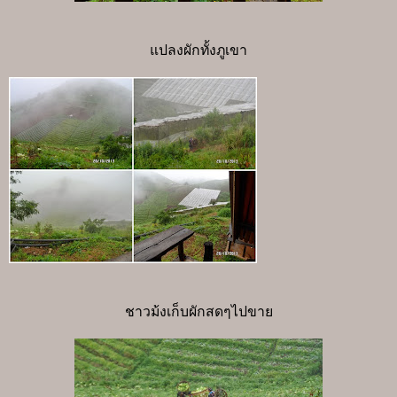
แปลงผักทั้งภูเขา
ชาวม้งเก็บผักสดๆไปขาย