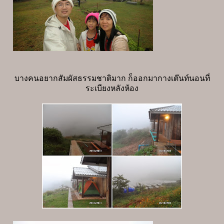
บางคนอยากสัมผัสธรรมชาติมาก ก็ออกมากางเต๊นท์นอนที่
ระเบียงหลังห้อง