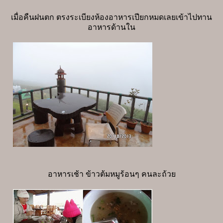
เมื่อคืนฝนตก ตรงระเบียงห้องอาหารเปียกหมดเลยเข้าไปทาน
อาหารด้านใน
อาหารเช้า ข้าวต้มหมูร้อนๆ คนละถ้วย