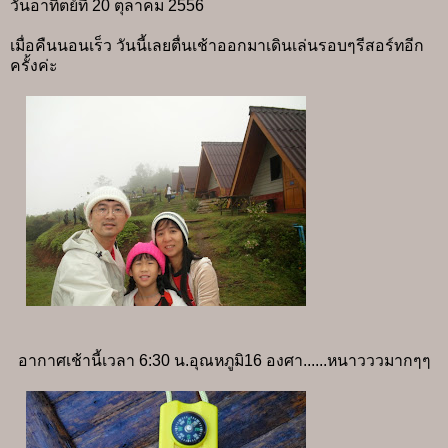
วันอาทิตย์ที่ 20 ตุลาคม 2556
เมื่อคืนนอนเร็ว วันนี้เลยตื่นเช้าออกมาเดินเล่นรอบๆรีสอร์ทอีก
ครั้งค่ะ
อากาศเช้านี้เวลา 6:30 น.อุณหภูมิ16 องศา......หนาวววมากๆๆ