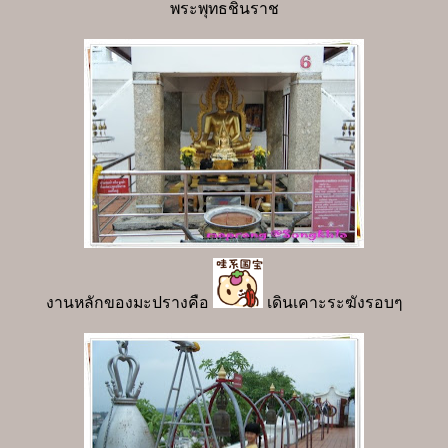
พระพุทธชินราช
งานหลักของมะปรางคือ
เดินเคาะระฆังรอบๆ