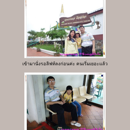
เข้ามานั่งรอลิฟท์ลงก่อนค่ะ คนเริ่มเยอะแล้ว