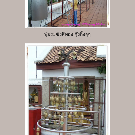
พุ่มระฆังสีทอง กุ๊งกิ๊งๆๆ