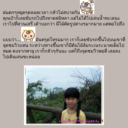
ฝนตกๆหยุดๆตลอดเวลา กลัวไม่สบายกัน
คุณป๋าก็เลยขับรถไปถึงหาดสมิหลา แต่ไม่ได้ไปเล่นน้ำทะเลนะ
เราไปที่สวนเสรี เค้าบอกว่า มีไม้ดัดรูปต่างๆมากมาย แต่พอไปถึง
แบบว่า....
มันทรุดโทรมมาก เราก็เลยขับรถขึ้นไปบนเขาที่
จุดชมวิวแทน ระหว่างทางขึ้นเขาก็มีต้นไม้ล้มระเนระนาดเต็มไป
หมด คงจากพายุ เราก็กลัวๆกันนะ แต่ก็ถึงจุดชมวิวพอดี เลยลง
ไปเดินเล่นซะหน่อย