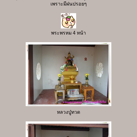
เพราะมีฝนปรอยๆ
พระพรหม 4 หน้า
หลวงปู่ทวด