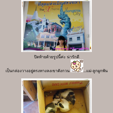
ปิดท้ายด้วยรูปนี้ค่ะ น่ารักดี
เป็นกล่องวางอยู่ตรงทางลงเขาตังกวน
...แม่-ลูกผูกพัน