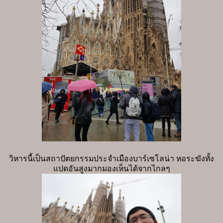
วิหารนี้เป็นสถาปัตยกรรมประจำเมืองบาร์เซโลน่า หอระฆังทั้ง
แปดอันสูงมากมองเห็นได้จากไกลๆ