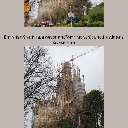
มีการก่อสร้างส่วนยอดตรงกลางวิหาร หอระฆังบางส่วนปกคลุม
ด้วยตาข่าย