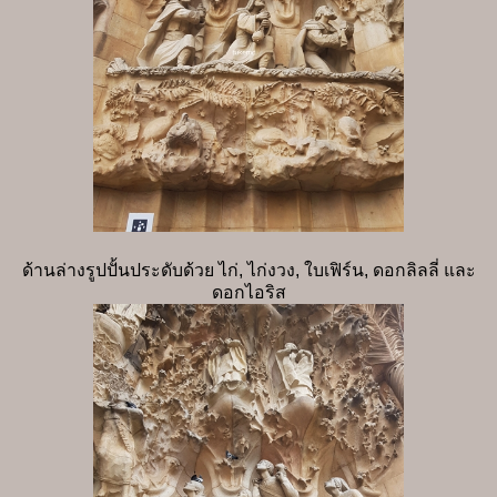
ด้านล่างรูปปั้นประดับด้วย ไก่, ไก่งวง, ใบเฟิร์น, ดอกลิลลี่ และ
ดอกไอริส