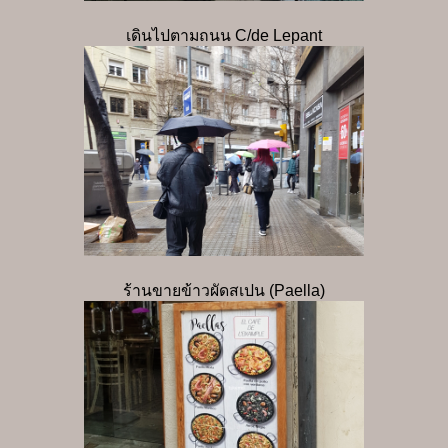
เดินไปตามถนน C/de Lepant
ร้านขายข้าวผัดสเปน (Paella)