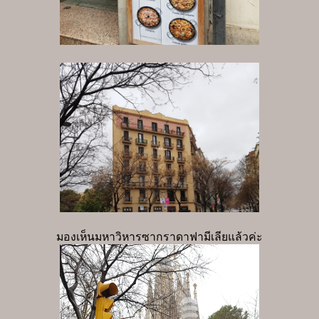
มองเห็นมหาวิหารซากราดาฟามีเลียแล้วค่ะ