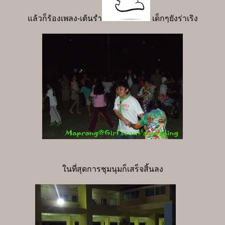
แล้วก็ร้องเพลง-เต้นรำ
เด็กๆยังร่าเริง
ในที่สุดการชุมนุมก็เสร็จสิ้นลง