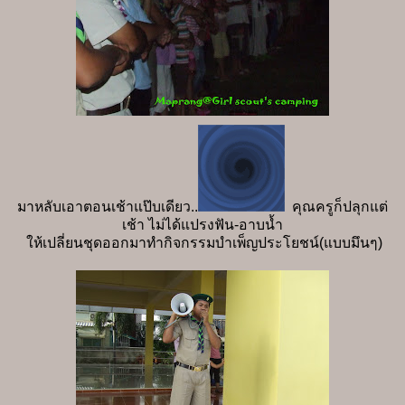
มาหลับเอาตอนเช้าแป๊บเดียว..
คุณครูก็ปลุกแต่
เช้า ไม่ได้แปรงฟัน-อาบน้ำ
ให้เปลี่ยนชุดออกมาทำกิจกรรมบำเพ็ญประโยชน์(แบบมึนๆ)