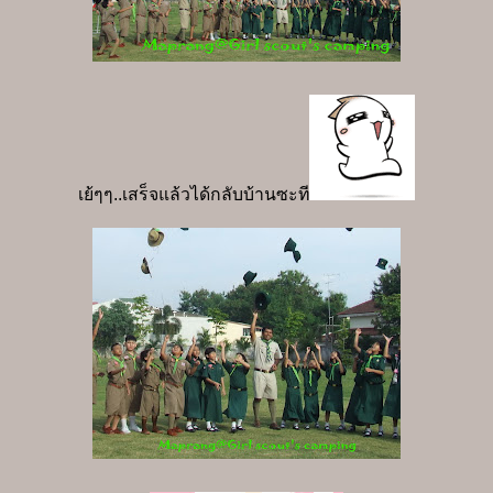
เย้ๆๆ..เสร็จแล้วได้กลับบ้านซะที