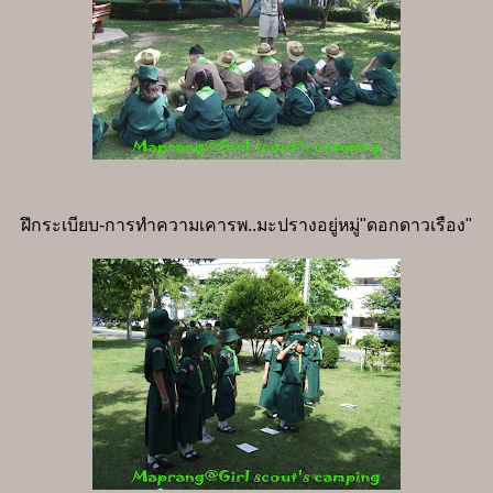
ฝึกระเบียบ-การทำความเคารพ..มะปรางอยู่หมู่"ดอกดาวเรือง"