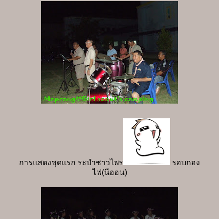
การแสดงชุดแรก ระบำชาวไพร
รอบกอง
ไฟ(นีออน)