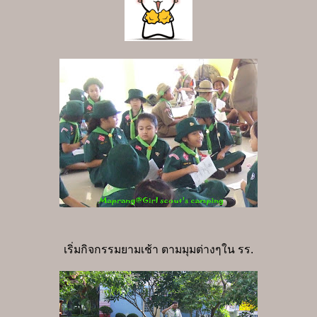
เริ่มกิจกรรมยามเช้า ตามมุมต่างๆใน รร.