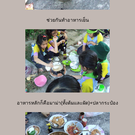
ช่วยกันทำอาหารเย็น
อาหารหลักก็คือมาม่า(ทั้งต้มและผัด)+ปลากระป๋อง