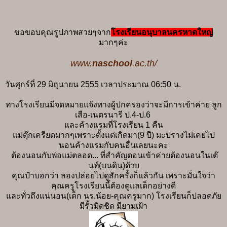
ขอขอบคุณรูปภาพสวยๆจาก
โรง
เรียนอนุบาลนครหาดใหญ่
มากๆค่ะ
www.
naschool
.ac.th/
วันศุกร์ที่ 29 มิถุนายน 2555 เวลาประมาณ 06:50 น.
ทางโรงเรียนมีจดหมายแจ้งทางผู้ปกครองว่าจะมีการเข้าค่าย ลูก
เสือ-เนตรนารี ป.4-ป.6
และค้างแรมที่โรงเรียน 1 คืน
แม่ตุ๊กเครียดมากๆเพราะตั้งแต่เกิดมา(9 ปี) มะปรางไม่เคยไป
นอนค้างแรมกับคนอื่นเลยนะคะ
ต้องนอนกับพ่อแม่ตลอด... ที่สำคัญตอนเข้าค่ายต้องนอนในเต๊
นท์(บนดิน)ด้วย
คุณป๋าบอกว่า ลองปล่อยไปดูสักครั้งก็แล้วกัน เพราะมั่นใจว่า
คุณครูโรงเรียนนี้ต้องดูแลเด็กอย่างดี
และทั่วถึงแน่นอน(เด็ก นร.น้อย-คุณครูมาก) โรงเรียนก็ปลอดภัย
มีรั้วมิดชิด มียามเฝ้า