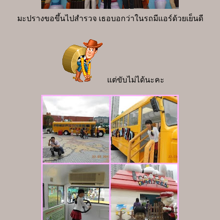
มะปรางขอขึ้นไปสำรวจ เธอบอกว่าในรถมีแอร์ด้วยเย็นดี
แต่ขับไม่ได้นะคะ