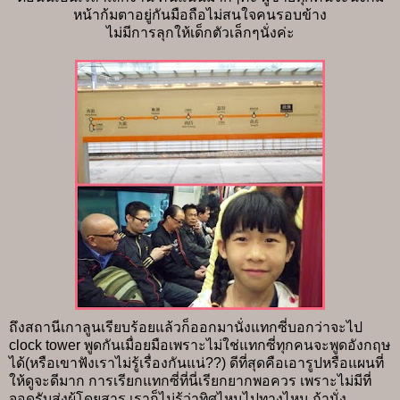
หน้าก้มตาอยู่กันมือถือไม่สนใจคนรอบข้าง
ไม่มีการลุกให้เด็กตัวเล็กๆนั่งค่ะ
ถึงสถานีเกาลูนเรียบร้อยแล้วก็ออกมานั่งแทกซี่บอกว่าจะไป
clock tower พูดกันเมื่อยมือเพราะไม่ใช่แทกซี่ทุกคนจะพูดอังกฤษ
ได้(หรือเขาฟังเราไม่รู้เรื่องกันแน่??) ดีที่สุดคือเอารูปหรือแผนที่
ให้ดูจะดีมาก การเรียกแทกซี่ที่นี่เรียกยากพอควร เพราะไม่มีที่
จอดรับส่งผู้โดยสาร เราก็ไม่รู้ว่าทิศไหนไปทางไหน ถ้านั่ง