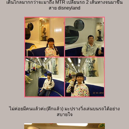
เดินไกลมากกว่าจะมาถึง MTR เปลี่ยนรถ 2 เส้นทางจนมาขึ้น
สาย disneyland
ไม่ค่อยมีคนแล้วค่ะ(ดึกแล้ว) มะปรางวิ่งเล่นบนรถได้อย่าง
สบายใจ