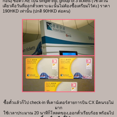
ก่อน) ซื้อตั๋ว AE เป็น single trip, group of 3 tickets (ใช้ได้วัน
เดียวคือวันที่ออกตั๋วเพราะฉะนั้นไม่ต้องซื้อเตรียมไว้ค่ะ) ราคา
190HKD เท่านั้น (ปกติ 90HKD ต่อคน)
ซื้อตั๋วแล้วก็ไป check-in ที่เคาน์เตอร์สายการบิน CX มีคนรอไม่
มาก
ใช้เวลาประมาณ 20 นาทีก็โหลดของ,ออกตั๋วเรียบร้อย พร้อมไป