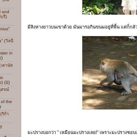
d and
บรี)
มีลิงหางยาวบนเขาด้วย มันมารอกินขนมอยู่ที่พื้น แต่ก็กลัวค
nius"
" (วิลนี
ater in
1)
(เคานัส
ai
ย)
(1)
ุสรณ์
 of the
)
ริก้า
ay
มะปรางบอกว่า " เหมือนมะปรางเลย!" เพราะมะปรางชอบเก