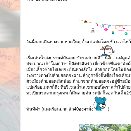
วันนี้ออกเดินทางจากหาดใหญ่ตั้งแต่แปดโมงเช้า แวะไหว
เริ่มเล่นน้ำสงกรานต์กันเลย ขับรถสบายดี
แต่ดูแล
ประมาณ เก้าโมงกว่าๆ ก็ถึงท่ามิหรำ เลี้ยวซ้ายขึ้นเขาพั
เมืองเลี้ยวซ้ายไปเลยจะเป็นทางลัดไป ห้วยยอดโดยไม่ต้องผ
ระหว่างทางไปห้วยยอดจะผ่าน ลำภูราซึ่งขึ้นชื่อเรื่องเค้
ตัวเมืองห้วยยอดเล็กน้อย ถ้ามาจากห้วยยอดจะอยู่ซ้ายม
แปดร้อยเมตรก็ถึง ที่บริเวณถ้ำเลเขากอบนี้คราคร่ำไปด้วย
ทะเบียนรถจากกรุงเทพ ก็มีหลายคัน รถบัสก็จอดกันเต็ม2ข
ทันทีค่า (แดดร้อนมาก สัก40องศามั้ง
)