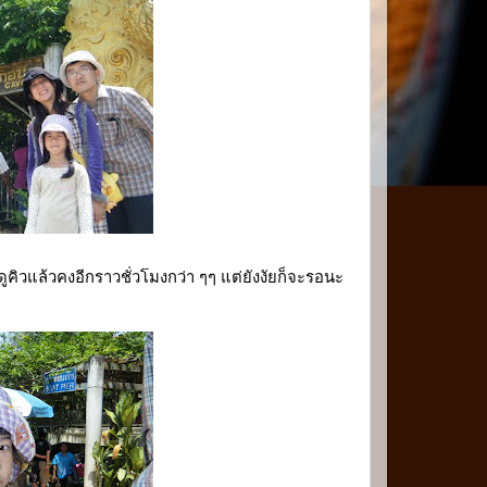
ูคิวแล้วคงอีกราวชั่วโมงกว่า ๆๆ แต่ยังงัยก็จะรอนะ