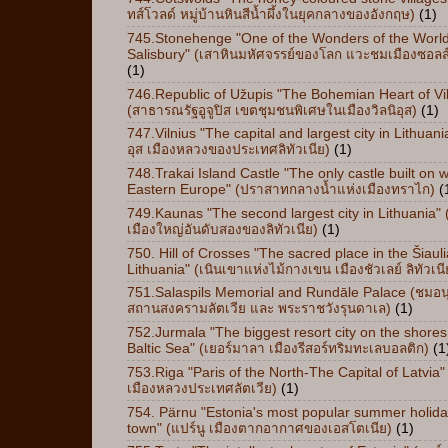
ทส์โวลด์ หมู่บ้านหินสีน้ำผึ้งในยุคกลางของอังกฤษ)
(1)
745.Stonehenge "One of the Wonders of the Worl
Salisbury" (เสาหินมหัศจรรย์ของโลก แวะชมเมืองซอลส์
(1)
746.Republic of Užupis "The Bohemian Heart of Vil
(สาธารณรัฐอูจูปิส เขตชุมชนพิเศษในเมืองวิลนิอุส)
(1)
747.Vilnius "The capital and largest city in Lithuania
อุส เมืองหลวงของประเทศลิทัวเนีย)
(1)
748.Trakai Island Castle "The only castle built on w
Eastern Europe" (ปราสาทกลางน้ำแห่งเมืองทราไก)
(
749.Kaunas "The second largest city in Lithuania" 
เมืองใหญ่อันดับสองของลิทัวเนีย)
(1)
750. Hill of Crosses "The sacred place in the Šiauli
Lithuania" (เนินเขาแห่งไม้กางเขน เมืองชัวเลย์ ลิทัวเนี
751.Salaspils Memorial and Rundāle Palace (ชมอน
สถานสงครามลัตเวีย และ พระราชวังรุนดาเล)
(1)
752.Jurmala "The biggest resort city on the shores
Baltic Sea" (เยอร์มาลา เมืองรีสอร์ทริมทะเลบอลติก)
(1
753.Riga "Paris of the North-The Capital of Latvia" (
เมืองหลวงประเทศลัตเวีย)
(1)
754. Pärnu "Estonia's most popular summer holid
town" (แปร์นู เมืองตากอากาศของเอสโตเนีย)
(1)