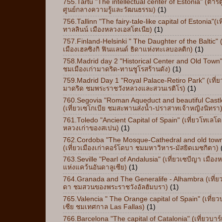
755.Tartu "The intellectual center of Estonia" (ตาร์ต
ศูนย์กลางความรู้และวัฒนธรรม)
(1)
756.Tallinn "The fairy-tale-like capital of Estonia"(เท
ทาลลินน์ เมืองหลวงเอสโตเนีย)
(1)
757.Finland-Helsinki " The Daughter of the Baltic" (
เมืองเฮลซิงกิ ฟินแลนด์ ธิดาแห่งทะเลบอลติก)
(1)
758.Madrid day 2 "Historical Center and Old Town"
ชมเมืองเก่ามาดริด-ทานชูโรสร้านดัง)
(1)
759.Madrid Day 1 "Royal Palace-Retiro Park" (เที่ย
มาดริด ชมพระราชวังหลวงและสวนเรติโร)
(1)
760.Segovia "Roman Aqueduct and beautiful Castl
(เที่ยวเซโกเบีย ชมสะพานส่งน้ำ-ปราสาทเจ้าหญิงนิทรา
761.Toledo "Ancient Capital of Spain" (เที่ยวโทเลโด
หลวงเก่าของสเปน)
(1)
762.Cordoba "The Mosque-Cathedral and old tow
(เที่ยวเมืองเก่าคอร์โดบา ชมมหาวิหาร-มัสยิดเมซกิตา)
763.Seville "Pearl of Andalusia" (เที่ยวเซบีญา เมือง
แห่งแคว้นอันดาลูเซีย)
(1)
764.Granada and The Generalife - Alhambra (เที่
ดา ชมสวนของพระราชวังอัลฮัมบรา)
(1)
765.Valencia " The Orange capital of Spain" (เที่ย
เซีย ชมเทศกาล Las Fallas)
(1)
766.Barcelona "The capital of Catalonia" (เที่ยวบาร