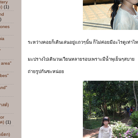
tery
า)
(1)
nd
)
tones
nia
ระหว่างคอยก็เดินเล่นอยู่แถวๆนั้น ก็ไม่ค่อยมีอะไรดูเท่า
"
มะปรางไปเดินวนเวียนหลายรอบเพราะมีน้ำพุเย็นๆสบาย
 area"
ถ่ายรูปกันซะหน่อย
ibes"
and"
าสต์)
tor
ิค)
(1)
ตย์ตก)