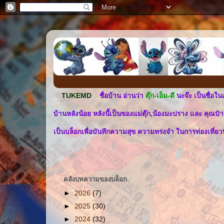
__
TUKEMD
__
ชื่อบ้าน อ่านว่า
ตุ๊ก-เอ็ม-ดี
นะจ๊ะ เป็นชื่อใน
บ้านหลังน้อย หลังนี้เป็นของแม่ตุ๊ก,น้องมะปราง และ คุณป๋า
เป็นบล็อกเพื่อบันทึกความสุข ความทรงจำ ในการท่องเที่ยว
คลังบทความของบล็อก
►
2026
(7)
►
2025
(30)
►
2024
(32)