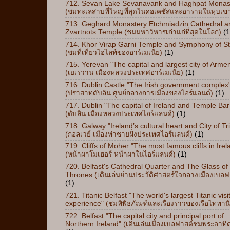
712. Sevan Lake Sevanavank and Haghpat Monas
(ชมทะเลสาบที่ใหญ่ที่สุดในคอเคซัสและอารามในหุบเข
713. Geghard Monastery Etchmiadzin Cathedral a
Zvartnots Temple (ชมมหาวิหารเก่าแก่ที่สุดในโลก)
(1
714. Khor Virap Garni Temple and Symphony of S
(ชมที่เที่ยวไฮไลท์ของอาร์เมเนีย)
(1)
715. Yerevan "The capital and largest city of Arme
(เยเรวาน เมืองหลวงประเทศอาร์เมเนีย)
(1)
716. Dublin Castle "The Irish government complex
(ปราสาทดับลิน ศูนย์กลางการเมืองของไอร์แลนด์)
(1)
717. Dublin "The capital of Ireland and Temple Bar
(ดับลิน เมืองหลวงประเทศไอร์แลนด์)
(1)
718. Galway "Ireland’s cultural heart and City of Tr
(กอลเวย์ เมืองท่าชายฝั่งประเทศไอร์แลนด์)
(1)
719. Cliffs of Moher "The most famous cliffs in Irel
(หน้าผาโมเฮอร์ หน้าผาในไอร์แลนด์)
(1)
720. Belfast's Cathedral Quarter and The Glass of
Thrones (เดินเล่นย่านประวัติศาสตร์ใจกลางเมืองเบลฟ
(1)
721. Titanic Belfast "The world's largest Titanic visi
experience" (ชมพิพิธภัณฑ์และเรื่องราวของเรือไททาน
722. Belfast "The capital city and principal port of
Northern Ireland" (เดินเล่นเมืองเบลฟาสต์ชมพระอาทิ