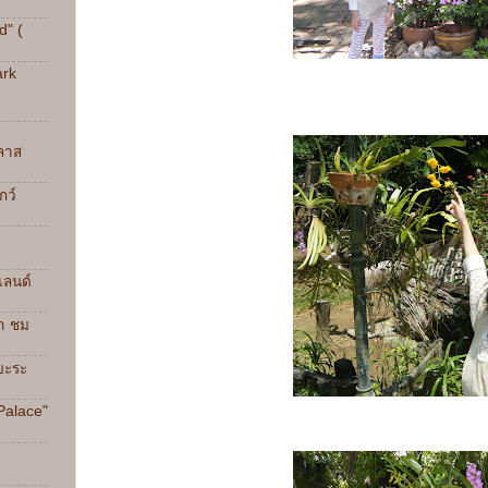
d" (
ark
กลาส
กว์
แลนด์
้ำ ชม
นบะระ
Palace"