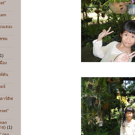
et"
ham
วบนเดอะ
ิชชม
1)
มือง
ท์ตัน
ดจ์
(คาร์ดิฟ
rset"
oman
าธ)
(1)
" (คอ