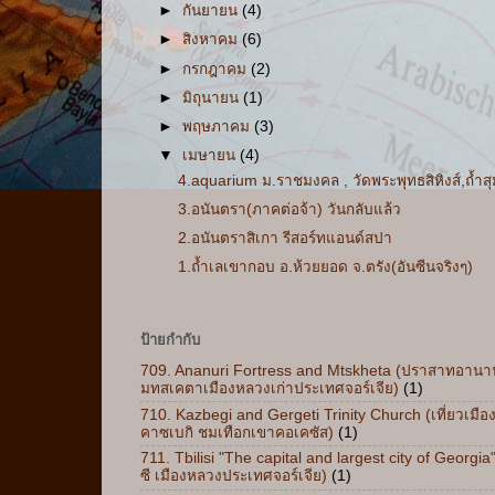
►
กันยายน
(4)
►
สิงหาคม
(6)
►
กรกฎาคม
(2)
►
มิถุนายน
(1)
►
พฤษภาคม
(3)
▼
เมษายน
(4)
4.aquarium ม.ราชมงคล , วัดพระพุทธสิหิงส์,ถ้ำสุ
3.อนันตรา(ภาคต่อจ้า) วันกลับแล้ว
2.อนันตราสิเกา รีสอร์ทแอนด์สปา
1.ถ้ำเลเขากอบ อ.ห้วยยอด จ.ตรัง(อันซีนจริงๆ)
ป้ายกำกับ
709. Ananuri Fortress and Mtskheta (ปราสาทอานาน
มทสเคตาเมืองหลวงเก่าประเทศจอร์เจีย)
(1)
710. Kazbegi and Gergeti Trinity Church (เที่ยวเมือ
คาซเบกิ ชมเทือกเขาคอเคซัส)
(1)
711. Tbilisi "The capital and largest city of Georgia"
ซี เมืองหลวงประเทศจอร์เจีย)
(1)