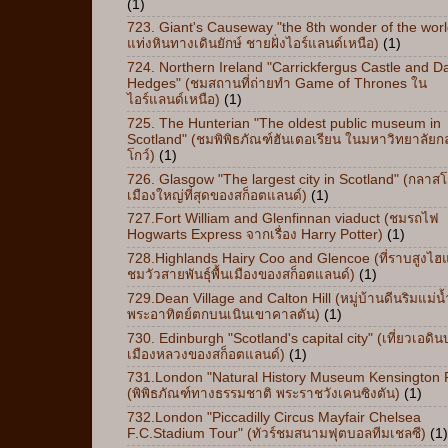
(1)
723. Giant's Causeway "the 8th wonder of the worl
แท่งหินทางเดินยักษ์ ชายฝั่งไอร์แลนด์เหนือ)
(1)
724. Northern Ireland "Carrickfergus Castle and D
Hedges" (ชมสถานที่ถ่ายทำ Game of Thrones ใน
ไอร์แลนด์เหนือ)
(1)
725. The Hunterian "The oldest public museum in
Scotland" (ชมพิพิธภัณฑ์ฮันเตอเรียน ในมหาวิทยาลัย
โกว์)
(1)
726. Glasgow "The largest city in Scotland" (กลาสโ
เมืองใหญ่ที่สุดของสก็อตแลนด์)
(1)
727.Fort William and Glenfinnan viaduct (ชมรถไฟ
Hogwarts Express จากเรื่อง Harry Potter)
(1)
728.Highlands Hairy Coo and Glencoe (ที่ราบสูงไฮ
ชมวัวสายพันธุ์พื้นเมืองของสก็อตแลนด์)
(1)
729.Dean Village and Calton Hill (หมู่บ้านดีนริมแม่น
พระอาทิตย์ตกบนเนินเขาคาลตัน)
(1)
730. Edinburgh "Scotland's capital city" (เที่ยวเอดิ
เมืองหลวงของสก็อตแลนด์)
(1)
731.London "Natural History Museum Kensington 
(พิพิธภัณฑ์ทางธรรมชาติ พระราชวังเคนซิงตัน)
(1)
732.London "Piccadilly Circus Mayfair Chelsea
F.C.Stadium Tour" (ทัวร์ชมสนามฟุตบอลทีมเชลซี)
(1)