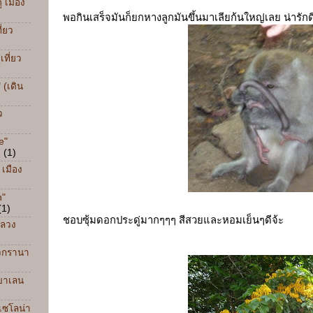
ู เมือง
พอกินเสร็จมันก็ยกหางลูกมันขึ้นมาเลียก้นใหญ่เลย น่ารัก
ี่ยว
เที่ยว
 (เดิน
ว
e"
)
(1)
 เมือง
n"
(1)
ชอบซุ้มดอกประดู่มากๆๆๆ สีสวยและหอมเย็นๆดีจ้ะ
หลวง
ยวกรานา
วบาเลน
์เซโลน่า