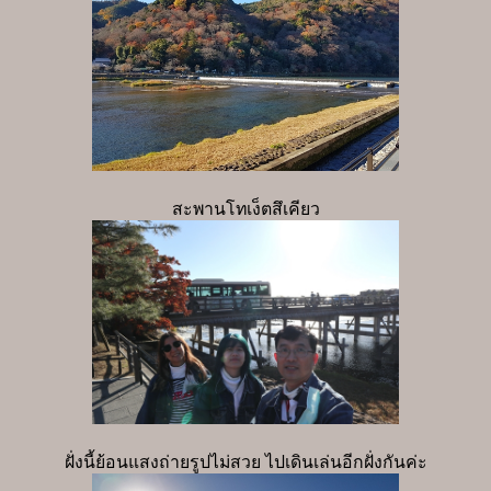
สะพานโทเง็ตสึเคียว
ฝั่งนี้ย้อนแสงถ่ายรูปไม่สวย ไปเดินเล่นอีกฝั่งกันค่ะ