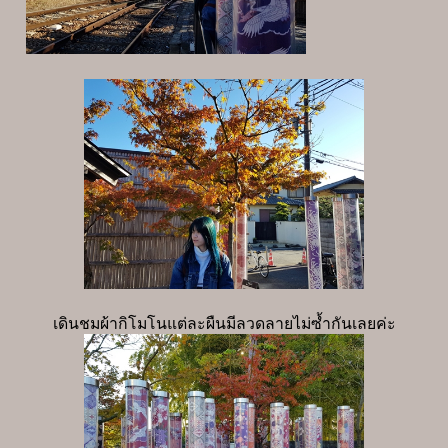
เดินชมผ้ากิโมโนแต่ละผืนมีลวดลายไม่ซ้ำกันเลยค่ะ